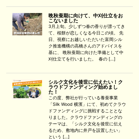
晩秋蚕期に向けて、中刈仕立をお
こないました
3月上旬。少しずつ春の香りが漂ってき
て、桜餅が恋しくなる今日この頃。 先
日、視察にお越しいただいた富岡シル
ク推進機構の高橋さんのアドバイスを
基に、 晩秋蚕期に向けた準備として中
刈仕立てを行いました。 春の […]
シルク文化を後世に伝えたい！ク
ラウドファンディング始めまし
た！
この度、弊社が行っている養蚕事業
「Silk Wood 横濱」にて、初めてクラウ
ドファンディングに挑戦することとな
りました。クラウドファンディングの
テーマは、「シルク文化を後世に伝え
るため、敷地内に井戸を設置したい」
という […]