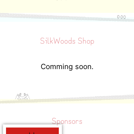
SilkWoods Shop
Comming soon.
Sponsors