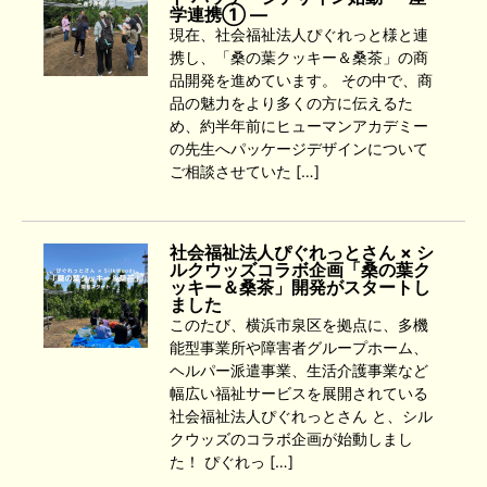
学連携① ―
現在、社会福祉法人ぴぐれっと様と連
携し、「桑の葉クッキー＆桑茶」の商
品開発を進めています。 その中で、商
品の魅力をより多くの方に伝えるた
め、約半年前にヒューマンアカデミー
の先生へパッケージデザインについて
ご相談させていた […]
社会福祉法人ぴぐれっとさん × シ
ルクウッズコラボ企画「桑の葉ク
ッキー＆桑茶」開発がスタートし
ました
このたび、横浜市泉区を拠点に、多機
能型事業所や障害者グループホーム、
ヘルパー派遣事業、生活介護事業など
幅広い福祉サービスを展開されている
社会福祉法人ぴぐれっとさん と、シル
クウッズのコラボ企画が始動しまし
た！ ぴぐれっ […]